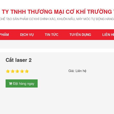
 TY TNHH THƯƠNG MẠI CƠ KHÍ TRƯỜNG 
 CHẾ TẠO SẢN PHẨM CƠ KHÍ CHÍNH XÁC, KHUÔN MẪU, MÁY MÓC TỰ ĐỘNG HÀNG 
 PHẨM
DỊCH VỤ
TIN TỨC
TUYỂN DỤNG
LIÊN H
Cắt laser 2
Giá: Liên hệ
Đặt hàng ngay