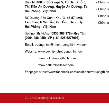
Địa chỉ ĐKKD:
Số 2 ngõ 5, Tổ Dân Phố 5,
- Chính 
Thị Trấn An Dương, Huyện An Dương, Tp.
- Chính 
Hải Phòng, Việt Nam
- Chính 
ĐC Xưởng Sản Xuất
: Khu C, số 57 km5,
Lâm Sản, P.Sở Dầu, Q. Hồng Bàng, Tp.
- Chính 
Hải Phòng, Việt Nam
Hotline:
Mr Hưng (0936 988 978)- Mrs Tâm
(0904 488 455)- VP (+84 225 6277997)
Email: truongthinh
@tmcktruongthinh-vn.com
Website:
www.cokhiphutrotruongthinh.com
www.cokhitruongthinh.com
www.catkimloailaser.com
Fanpage:
https://www.facebook.com/cokhiphutrotruongthinh
2019 ©
Design by Mississippi