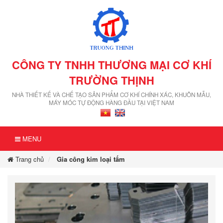
CÔNG TY TNHH THƯƠNG MẠI CƠ KHÍ
TRƯỜNG THỊNH
NHÀ THIẾT KẾ VÀ CHẾ TẠO SẢN PHẨM CƠ KHÍ CHÍNH XÁC, KHUÔN MẪU,
MÁY MÓC TỰ ĐỘNG HÀNG ĐẦU TẠI VIỆT NAM
MENU
Trang chủ
Gia công kim loại tấm