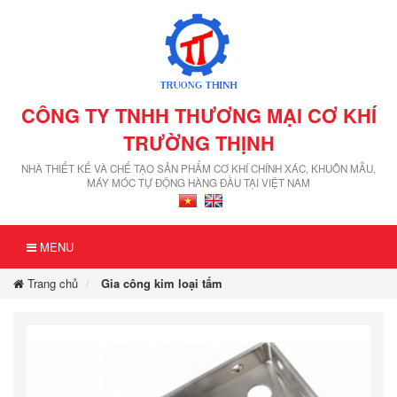
CÔNG TY TNHH THƯƠNG MẠI CƠ KHÍ
TRƯỜNG THỊNH
NHÀ THIẾT KẾ VÀ CHẾ TẠO SẢN PHẨM CƠ KHÍ CHÍNH XÁC, KHUÔN MẪU,
MÁY MÓC TỰ ĐỘNG HÀNG ĐẦU TẠI VIỆT NAM
MENU
Trang chủ
Gia công kim loại tấm