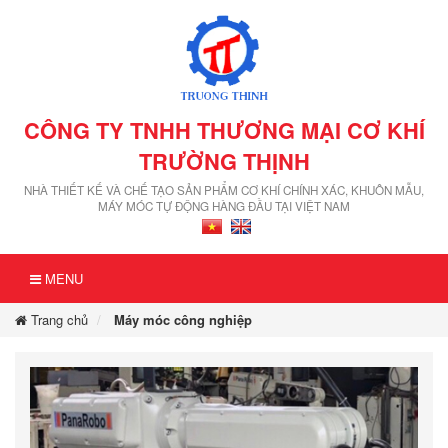
CÔNG TY TNHH THƯƠNG MẠI CƠ KHÍ
TRƯỜNG THỊNH
NHÀ THIẾT KẾ VÀ CHẾ TẠO SẢN PHẨM CƠ KHÍ CHÍNH XÁC, KHUÔN MẪU,
MÁY MÓC TỰ ĐỘNG HÀNG ĐẦU TẠI VIỆT NAM
MENU
Trang chủ
Máy móc công nghiệp