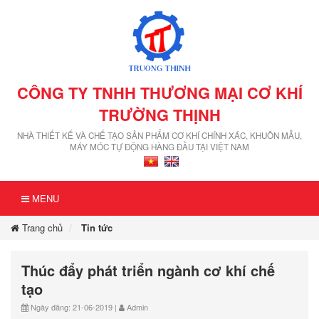
CÔNG TY TNHH THƯƠNG MẠI CƠ KHÍ
TRƯỜNG THỊNH
NHÀ THIẾT KẾ VÀ CHẾ TẠO SẢN PHẨM CƠ KHÍ CHÍNH XÁC, KHUÔN MẪU,
MÁY MÓC TỰ ĐỘNG HÀNG ĐẦU TẠI VIỆT NAM
MENU
Trang chủ
Tin tức
Thúc đẩy phát triển ngành cơ khí chế
tạo
Ngày đăng: 21-06-2019 |
Admin