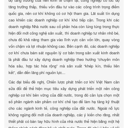
độ tăng trưởng của nền kinh tế chậm lại, công nghiệp có tốc độ
tăng trưởng thấp, thiếu vốn đầu tư vào các công trình trọng điểm
quốc gia, nên cơ khí không có cơ hội tham gia. Lãi suất tín dụng
cao khiến các doanh nghiệp cơ khí khó tiếp cận. Trong khi các
doanh nghiệp Nhà nước sau cổ phần hóa còn lúng túng trong thực
hiện đổi mới công nghệ sản xuất, thì doanh nghiệp tư nhân nhỏ bé,
chưa đủ khả năng tham gia vào lĩnh vực cần vốn lớn, quay vòng
vốn chậm và lợi nhuận không cao. Bên cạnh đó, các doanh nghiệp
cơ khí chưa bám sát nguyên lý cơ bản trong sản xuất kinh doanh
là phải đầu tư xây dựng doanh nghiệp theo hướng “chuyên môn
hóa sâu, hợp tác hóa rộng” mà sản xuất “khép kín, thiếu liên
kết”, dẫn đến lãng phí nguồn lực...
Các đại biểu đề nghị, Chiến lược phát triển cơ khí Việt Nam cần
sửa đổi để thể hiện mục tiêu xây dựng phát triển một nền công
nghiệp cơ khí bền vững của đất nước, trong đó cần lựa chọn một
số phân ngành sản phẩm cơ khí chế tạo để làm hạ tầng kỹ thuật
cho các ngành kinh tế, công nghiệp của đất nước. Ngoài nỗ lực
không ngừng đổi mới của doanh nghiệp, các ý kiến cho rằng, nhất
thiết phải có bàn tay hữu hình của nhà nước thể hiện bằng một hệ
thống chính sách đồng bộ và nhất quán. Trong đó chú ý bảo vệ tối