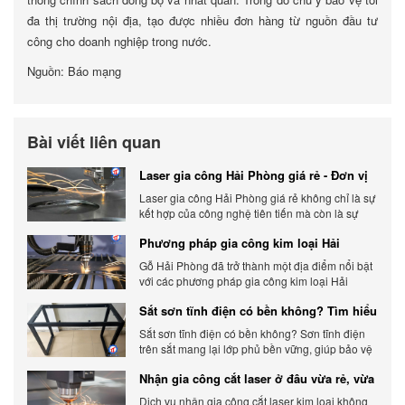
đa thị trường nội địa, tạo được nhiều đơn hàng từ nguồn đầu tư
công cho doanh nghiệp trong nước.
Nguồn: Báo mạng
Bài viết liên quan
Laser gia công Hải Phòng giá rẻ - Đơn vị
gia công báo giá chính xác
Laser gia công Hải Phòng giá rẻ không chỉ là sự
kết hợp của công nghệ tiên tiến mà còn là sự
đáp ứng linh hoạt với nhu cầu đa dạng của
Phương pháp gia công kim loại Hải
khách hàng. Xem ngay nhé.
Phòng phổ biến hiện nay
Gỗ Hải Phòng đã trở thành một địa điểm nổi bật
với các phương pháp gia công kim loại Hải
Phòng hiện đại và chất lượng.
Sắt sơn tĩnh điện có bền không? Tìm hiểu
chi tiết
Sắt sơn tĩnh điện có bền không? Sơn tĩnh điện
trên sắt mang lại lớp phủ bền vững, giúp bảo vệ
sản phẩm khỏi các yếu tố môi trường và tác
Nhận gia công cắt laser ở đâu vừa rẻ, vừa
động bên ngoài.
chất lượng
Dịch vụ nhận gia công cắt laser kim loại không