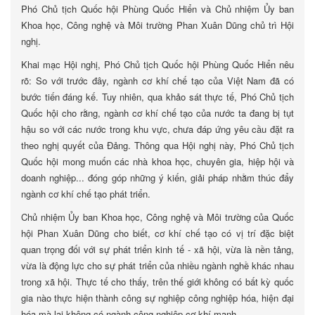
Phó Chủ tịch Quốc hội Phùng Quốc Hiển và Chủ nhiệm Ủy ban
Khoa học, Công nghệ và Môi trường Phan Xuân Dũng chủ trì Hội
nghị.
Khai mạc Hội nghị, Phó Chủ tịch Quốc hội Phùng Quốc Hiển nêu
rõ: So với trước đây, ngành cơ khí chế tạo của Việt Nam đã có
bước tiến đáng kế. Tuy nhiên, qua khảo sát thực tế, Phó Chủ tịch
Quốc hội cho rằng, ngành cơ khí chế tạo của nước ta đang bị tụt
hậu so với các nước trong khu vực, chưa đáp ứng yêu cầu đặt ra
theo nghị quyết của Đảng. Thông qua Hội nghị này, Phó Chủ tịch
Quốc hội mong muốn các nhà khoa học, chuyên gia, hiệp hội và
doanh nghiệp... đóng góp những ý kiến, giải pháp nhằm thúc đẩy
ngành cơ khí chế tạo phát triển.
Chủ nhiệm Ủy ban Khoa học, Công nghệ và Môi trường của Quốc
hội Phan Xuân Dũng cho biết, cơ khí chế tạo có vị trí đặc biệt
quan trọng đối với sự phát triển kinh tế - xã hội, vừa là nền tảng,
vừa là động lực cho sự phát triển của nhiều ngành nghề khác nhau
trong xã hội. Thực tế cho thấy, trên thế giới không có bất kỳ quốc
gia nào thực hiện thành công sự nghiệp công nghiệp hóa, hiện đại
hóa mà lại không có ngành công nghiệp cơ khí mạnh.