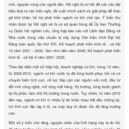
mỏi, nguyện vọng của người dân. Hội nghị là cơ hội để các các đại
biểu đưa ra các kiến nghị, đề xuất chính sách và giải pháp để tháo
gỡ khó khăn, hỗ trợ phát triển ngành cơ khí chế tạo. Ý kiến thu
nhận được tại Hội nghị sẽ là cơ sở quan trọng để Ủy ban Thường
vụ Quốc hội nghiên cứu, tổng hợp báo cáo với Lãnh đạo Đảng và
Nhà nước trong việc chuẩn bị xây dựng Văn kiện trình Đại hội
Đảng toàn quốc lần thứ XIII, Kế hoạch phát triển kinh tế - xã hội
10 năm 2021 – 2030, tầm nhìn đến năm 2045; Kế hoạch phát triển
kinh tế - xã hội 5 năm 2021- 2025.
Theo đại diện một số hiệp hội, doanh nghiệp cơ khí, trong 10 năm,
từ 2002-2012, ngành cơ khí nước ta đã từng bước phục hồi và có
chuyển biến tích cực, nỗ lực tiếp cận các nguồn vốn mới, đầu tư
đổi mới công nghệ, mở rộng mặt hàng, thị trường, từng bước giành
lại thị phần, làm chủ thị trường trong nước. Tuy nhiên, từ năm 2013
đến nay, ngành cơ khí vì nhiều lý do khác nhau bắt đầu chững lại,
trừ lĩnh vực lắp ráp ô tô, xe máy duy trì được tốc độ tăng trưởng
cao.
Một số ý kiến cho rằng, nguyên nhân của tình trạng này là do tốc