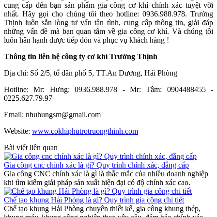
cung cấp đến bạn sản phẩm gia công cơ khí chính xác tuyệt vời
nhất. Hãy gọi cho chúng tôi theo hotline: 0936.988.978. Trường
Thịnh luôn sẵn lòng tư vấn tận tình, cung cấp thông tin, giải đáp
những vấn đề mà bạn quan tâm về gia công cơ khí. Và chúng tôi
luôn hân hạnh được tiếp đón và phục vụ khách hàng !
Thông tin liên hệ công ty cơ khí Trường Thịnh
Địa chỉ: Số 2/5, tổ dân phố 5, TT.An Dương, Hải Phòng
Hotline: Mr: Hưng: 0936.988.978 - Mr: Tâm: 0904488455 -
0225.627.79.97
Email: nhuhungsm@gmail.com
Website:
www.cokhiphutrotruongthinh.com
Bài viết liên quan
Gia công cnc chính xác là gì? Quy trình chính xác, đẳng cấp
Gia công CNC chính xác là gì là thắc mắc của nhiều doanh nghiệp
khi tìm kiếm giải pháp sản xuất hiện đại có độ chính xác cao.
Chế tạo khung Hải Phòng là gì? Quy trình gia công chi tiết
Chế tạo khung Hải Phòng chuyên thiết kế, gia công khung thép,