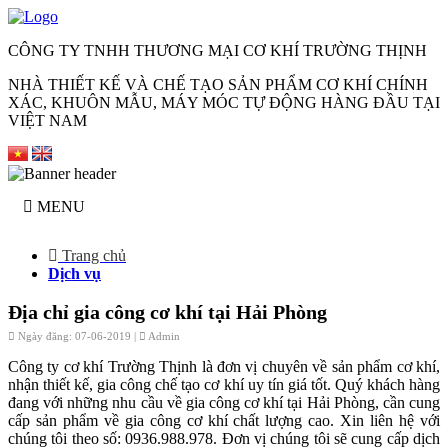
CÔNG TY TNHH THƯƠNG MẠI CƠ KHÍ TRƯỜNG THỊNH
NHÀ THIẾT KẾ VÀ CHẾ TẠO SẢN PHẨM CƠ KHÍ CHÍNH
XÁC, KHUÔN MẪU, MÁY MÓC TỰ ĐỘNG HÀNG ĐẦU TẠI
VIỆT NAM
MENU
Trang chủ
Dịch vụ
Địa chỉ gia công cơ khí tại Hải Phòng
Ngày đăng: 07-06-2019 |
Admin
Công ty cơ khí Trường Thịnh là đơn vị chuyên về sản phẩm cơ khí,
nhận thiết kế, gia công chế tạo cơ khí uy tín giá tốt. Quý khách hàng
đang với những nhu cầu về gia công cơ khí tại Hải Phòng, cần cung
cấp sản phẩm về gia công cơ khí chất lượng cao. Xin liên hệ với
chúng tôi theo số: 0936.988.978. Đơn vị chúng tôi sẽ cung cấp dịch