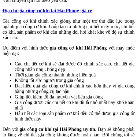
Vận chuyển tận nơi theo yêu cầu.
Địa chỉ gia công cơ khí tại Hải Phòng giá rẻ
Gia công cơ khí chính xác giống như một trợ thủ đắc lực trong
ngành gia công cơ khí. Giúp tạo ra những chi tiết máy móc, chi tiết
cơ khí, sản phẩm cơ khí cần những đòi hỏi khắt khe về độ sự chính
xác cao.
Ưu điểm với hình thức
gia công cơ khí Hải Phòng
với máy móc
hiện đại:
Các chi tiết cơ khí sẽ đat được độ chính xác cao, chi tiết gia
công nhẵn nhụi, bóng đẹp
Thời gian gia công nhanh nhưng hiệu quả
Không tốt sức người trong gia công
Đạt hiệu quả gia công cơ khí chính xác hơn thay vì gia công
bằng những công cụ lạc hậu
Giúp tiết kiệm tối đa nguyên vật liệu gia công
Gia công được các chi tiết cơ khí dù là nhỏ nhất hay khó khăn
nhất
Hầu hết các loại sản phẩm cơ khí đều có thể được gia công từ
hình thức này
Đến với
gia công cơ khí tại Hải Phòng uy tín
. Bạn sẽ không phải
lo lắng về chi tiết gia công không được hoàn hảo. Bởi chúng tôi sẽ