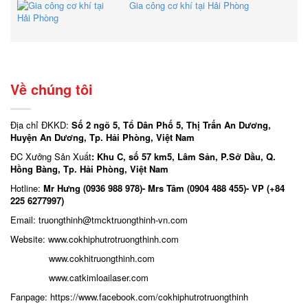
Gia công cơ khí tại Hải Phòng
Về chúng tôi
Địa chỉ ĐKKD:
Số 2 ngõ 5, Tổ Dân Phố 5, Thị Trấn An Dương,
Huyện An Dương, Tp. Hải Phòng, Việt Nam
ĐC Xưởng Sản Xuất
: Khu C, số 57 km5, Lâm Sản, P.Sở Dầu, Q.
Hồng Bàng, Tp. Hải Phòng, Việt Nam
Hotline:
Mr Hưng (0936 988 978)- Mrs Tâm (0904 488 455)- VP (+84
225 6277997)
Email: truongthinh
@tmcktruongthinh-vn.com
Website:
www.cokhiphutrotruongthinh.com
www.cokhitruongthinh.com
www.catkimloailaser.com
Fanpage:
https://www.facebook.com/cokhiphutrotruongthinh