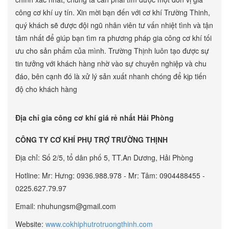
công cơ khí uy tín. Xin mời bạn đến với cơ khí Trường Thinh,
quý khách sẽ được đội ngũ nhân viên tư vấn nhiệt tình và tận
tâm nhất để giúp bạn tìm ra phương pháp gia công cơ khí tối
ưu cho sản phẩm của mình. Trường Thịnh luôn tạo được sự
tin tưởng với khách hàng nhờ vào sự chuyên nghiệp và chu
đáo, bên cạnh đó là xử lý sản xuất nhanh chóng để kịp tiến
độ cho khách hàng
Địa chỉ gia công cơ khí giá rẻ nhất Hải Phòng
CÔNG TY CƠ KHÍ PHỤ TRỢ TRƯỜNG THỊNH
Địa chỉ: Số 2/5, tổ dân phố 5, TT.An Dương, Hải Phòng
Hotline: Mr: Hưng: 0936.988.978 - Mr: Tâm: 0904488455 -
0225.627.79.97
Email: nhuhungsm@gmail.com
Website:
www.cokhiphutrotruongthinh.com