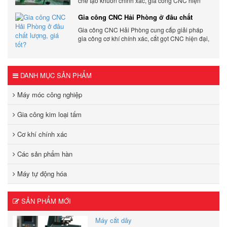
chế tạo khuôn chính xác, gia công CNC hiện
đại, đáp ứng nhanh, chất lượng cao, giá cạnh
Gia công CNC Hải Phòng ở đâu chất
tranh.
lượng, giá tốt?
Gia công CNC Hải Phòng cung cấp giải pháp
gia công cơ khí chính xác, cắt gọt CNC hiện đại,
đảm bảo chất lượng, tiến độ và tối ưu chi phí sản
xuất.
DANH MỤC SẢN PHẨM
Máy móc công nghiệp
Gia công kim loại tấm
Cơ khí chính xác
Các sản phẩm hàn
Máy tự động hóa
SẢN PHẨM MỚI
Máy cắt dây