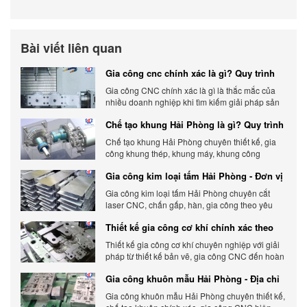
Bài viết liên quan
Gia công cnc chính xác là gì? Quy trình
chính xác, đẳng cấp
Gia công CNC chính xác là gì là thắc mắc của
nhiều doanh nghiệp khi tìm kiếm giải pháp sản
xuất hiện đại có độ chính xác cao.
Chế tạo khung Hải Phòng là gì? Quy trình
gia công chi tiết
Chế tạo khung Hải Phòng chuyên thiết kế, gia
công khung thép, khung máy, khung công
nghiệp theo yêu cầu, đảm bảo chính xác, bền
Gia công kim loại tấm Hải Phòng - Đơn vị
chắc và tối ưu chi phí.
gia công uy tín 2026
Gia công kim loại tấm Hải Phòng chuyên cắt
laser CNC, chấn gấp, hàn, gia công theo yêu
cầu, đảm bảo chính xác, chất lượng và tối ưu chi
Thiết kế gia công cơ khí chính xác theo
phí.
yêu cầu
Thiết kế gia công cơ khí chuyên nghiệp với giải
pháp từ thiết kế bản vẽ, gia công CNC đến hoàn
thiện sản phẩm, đảm bảo chính xác, chất lượng
Gia công khuôn mẫu Hải Phòng - Địa chỉ
và tiến độ.
gia công chất lượng
Gia công khuôn mẫu Hải Phòng chuyên thiết kế,