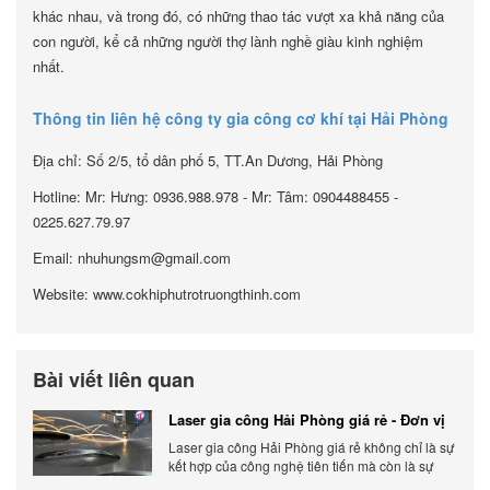
khác nhau, và trong đó, có những thao tác vượt xa khả năng của
con người, kể cả những người thợ lành nghề giàu kinh nghiệm
nhất.
Thông tin liên hệ công ty gia công cơ khí tại Hải Phòng
Địa chỉ: Số 2/5, tổ dân phố 5, TT.An Dương, Hải Phòng
Hotline: Mr: Hưng: 0936.988.978 - Mr: Tâm: 0904488455 -
0225.627.79.97
Email: nhuhungsm@gmail.com
Website: www.cokhiphutrotruongthinh.com
Bài viết liên quan
Laser gia công Hải Phòng giá rẻ - Đơn vị
gia công báo giá chính xác
Laser gia công Hải Phòng giá rẻ không chỉ là sự
kết hợp của công nghệ tiên tiến mà còn là sự
đáp ứng linh hoạt với nhu cầu đa dạng của