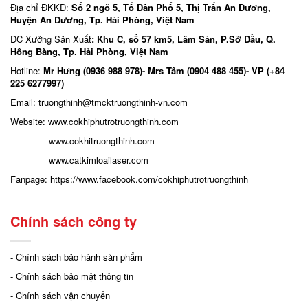
Địa chỉ ĐKKD:
Số 2 ngõ 5, Tổ Dân Phố 5, Thị Trấn An Dương,
Huyện An Dương, Tp. Hải Phòng, Việt Nam
ĐC Xưởng Sản Xuất
: Khu C, số 57 km5, Lâm Sản, P.Sở Dầu, Q.
Hồng Bàng, Tp. Hải Phòng, Việt Nam
Hotline:
Mr Hưng (0936 988 978)- Mrs Tâm (0904 488 455)- VP (+84
225 6277997)
Email: truongthinh
@tmcktruongthinh-vn.com
Website:
www.cokhiphutrotruongthinh.com
www.cokhitruongthinh.com
www.catkimloailaser.com
Fanpage:
https://www.facebook.com/cokhiphutrotruongthinh
Chính sách công ty
- Chính sách bảo hành sản phẩm
- Chính sách bảo mật thông tin
- Chính sách vận chuyển