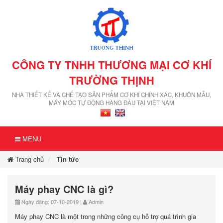
CÔNG TY TNHH THƯƠNG MẠI CƠ KHÍ
TRƯỜNG THỊNH
NHÀ THIẾT KẾ VÀ CHẾ TẠO SẢN PHẨM CƠ KHÍ CHÍNH XÁC, KHUÔN MẪU,
MÁY MÓC TỰ ĐỘNG HÀNG ĐẦU TẠI VIỆT NAM
MENU
Trang chủ
Tin tức
Máy phay CNC là gì?
Ngày đăng: 07-10-2019 |
Admin
Máy phay CNC là một trong những công cụ hỗ trợ quá trình gia