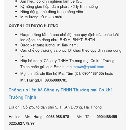
Am hiểu, có kinh nghiệm làm về ISO
Kỹ năng giao tiếp, đàm phán, xử lý tình huống
Năng động, chủ động trong công việc
Mức lương: từ 6 – 8 triệu
QUYỀN LỢI ĐƯỢC HƯỞNG
Được hưởng tất cả các chế độ theo quy định của pháp luật
lao động lao động như: BHXH, BHYT, BHTN…
Được xét tăng lương 01 lần/ năm;
Các chế độ thưởng và phúc lợi khác theo quy định của công
ty.
Nộp hồ sơ tại Công ty TNHH Thương mại Cơ khí Trường
Thịnh hoặc gửi qua Email:
lethitam48@gmail.com
.
Mọi chi tiết xin liên hệ
Ms. Tâm
(ĐT:
0904488455
) hoặc
Mr. Hưng
(ĐT:
0936988978
).
Thông tin liên hệ Công ty TNHH Thương mại Cơ khí
Trường Thịnh
Địa chỉ: Số 2/5, tổ dân phố 5, TT.An Dương, Hải Phòng
Hotline: Mr: Hưng:
0936.988.978
- Mr: Tâm:
0904488455
-
0225.627.79.97