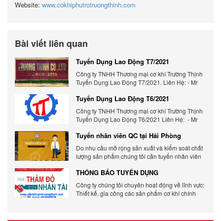
Website:
www.cokhiphutrotruongthinh.com
Bài viết liên quan
Tuyển Dụng Lao Động T7/2021
Công ty TNHH Thương mại cơ khí Trường Thịnh
Tuyển Dụng Lao Động T7/2021. Liên Hệ: - Mr
Hưng: 0936988978 - Ms Tâm: 0904488455.
Tuyển Dụng Lao Động T6/2021
website: cokhitruongthinh.com -
batdongsangiarehp.com
Công ty TNHH Thương mại cơ khí Trường Thịnh
Tuyển Dụng Lao Động T6/2021 Liên Hệ: - Mr
Hưng: 0936988978 - Ms Tâm: 0904488455
Tuyển nhân viên QC tại Hải Phòng
website: cokhitruongthinh.com -
batdongsangiarehp.com
Do nhu cầu mở rộng sản xuất và kiểm soát chất
lượng sản phẩm chúng tôi cần tuyển nhân viên
vị trí QC
THÔNG BÁO TUYỂN DỤNG
Công ty chúng tôi chuyên hoạt động về lĩnh vực:
Thiết kế, gia công các sản phẩm cơ khí chính
xác như đồ gá, khuôn mẫu, kim loại tấm, khung,
giá kệ, bàn thao tác, máy tự động hóa… Do nhu
cầu mở rộng sản xuất chúng tôi cần tuyển