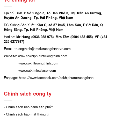
Địa chỉ ĐKKD:
Số 2 ngõ 5, Tổ Dân Phố 5, Thị Trấn An Dương,
Huyện An Dương, Tp. Hải Phòng, Việt Nam
ĐC Xưởng Sản Xuất
: Khu C, số 57 km5, Lâm Sản, P.Sở Dầu, Q.
Hồng Bàng, Tp. Hải Phòng, Việt Nam
Hotline:
Mr Hưng (0936 988 978)- Mrs Tâm (0904 488 455)- VP (+84
225 6277997)
Email: truongthinh
@tmcktruongthinh-vn.com
Website:
www.cokhiphutrotruongthinh.com
www.cokhitruongthinh.com
www.catkimloailaser.com
Fanpage:
https://www.facebook.com/cokhiphutrotruongthinh
Chính sách công ty
- Chính sách bảo hành sản phẩm
- Chính sách bảo mật thông tin