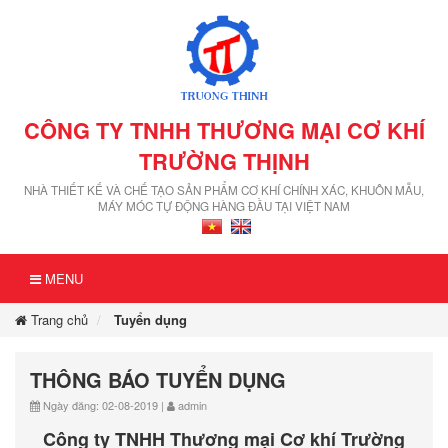
CÔNG TY TNHH THƯƠNG MẠI CƠ KHÍ
TRƯỜNG THỊNH
NHÀ THIẾT KẾ VÀ CHẾ TẠO SẢN PHẨM CƠ KHÍ CHÍNH XÁC, KHUÔN MẪU,
MÁY MÓC TỰ ĐỘNG HÀNG ĐẦU TẠI VIỆT NAM
MENU
Trang chủ
Tuyển dụng
THÔNG BÁO TUYỂN DỤNG
Ngày đăng: 02-08-2019 |
admin
Công ty TNHH Thương mại Cơ khí Trường