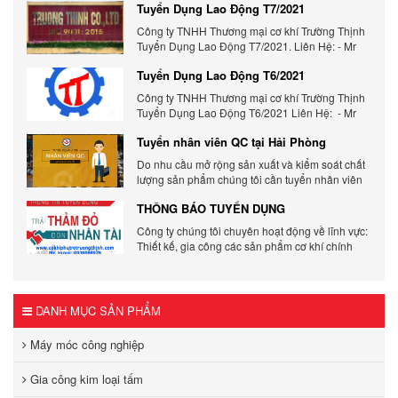
Tuyển Dụng Lao Động T7/2021
Công ty TNHH Thương mại cơ khí Trường Thịnh
Tuyển Dụng Lao Động T7/2021. Liên Hệ: - Mr
Hưng: 0936988978 - Ms Tâm: 0904488455.
Tuyển Dụng Lao Động T6/2021
website: cokhitruongthinh.com -
batdongsangiarehp.com
Công ty TNHH Thương mại cơ khí Trường Thịnh
Tuyển Dụng Lao Động T6/2021 Liên Hệ: - Mr
Hưng: 0936988978 - Ms Tâm: 0904488455
Tuyển nhân viên QC tại Hải Phòng
website: cokhitruongthinh.com -
batdongsangiarehp.com
Do nhu cầu mở rộng sản xuất và kiểm soát chất
lượng sản phẩm chúng tôi cần tuyển nhân viên
vị trí QC
THÔNG BÁO TUYỂN DỤNG
Công ty chúng tôi chuyên hoạt động về lĩnh vực:
Thiết kế, gia công các sản phẩm cơ khí chính
xác như đồ gá, khuôn mẫu, kim loại tấm, khung,
giá kệ, bàn thao tác, máy tự động hóa… Do nhu
cầu mở rộng sản xuất chúng tôi cần tuyển
DANH MỤC SẢN PHẨM
Máy móc công nghiệp
Gia công kim loại tấm