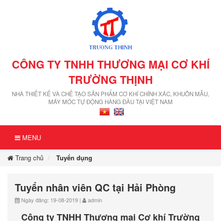
CÔNG TY TNHH THƯƠNG MẠI CƠ KHÍ
TRƯỜNG THỊNH
NHÀ THIẾT KẾ VÀ CHẾ TẠO SẢN PHẨM CƠ KHÍ CHÍNH XÁC, KHUÔN MẪU,
MÁY MÓC TỰ ĐỘNG HÀNG ĐẦU TẠI VIỆT NAM
MENU
Trang chủ
Tuyển dụng
Tuyển nhân viên QC tại Hải Phòng
Ngày đăng: 19-08-2019 |
admin
Công ty TNHH Thương mại Cơ khí Trường