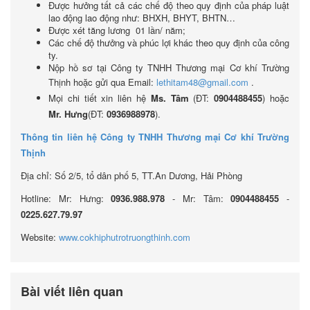
Được hưởng tất cả các chế độ theo quy định của pháp luật
lao động lao động như: BHXH, BHYT, BHTN…
Được xét tăng lương 01 lần/ năm;
Các chế độ thưởng và phúc lợi khác theo quy định của công
ty.
Nộp hồ sơ tại Công ty TNHH Thương mại Cơ khí Trường
Thịnh hoặc gửi qua Email:
lethitam48@gmail.com
.
Mọi chi tiết xin liên hệ
Ms. Tâm
(ĐT:
0904488455
) hoặc
Mr. Hưng
(ĐT:
0936988978
).
Thông tin liên hệ Công ty TNHH Thương mại Cơ khí Trường
Thịnh
Địa chỉ: Số 2/5, tổ dân phố 5, TT.An Dương, Hải Phòng
Hotline: Mr: Hưng:
0936.988.978
- Mr: Tâm:
0904488455
-
0225.627.79.97
Website:
www.cokhiphutrotruongthinh.com
Bài viết liên quan